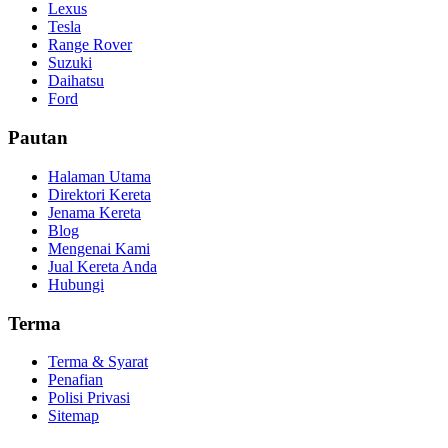
Lexus
Tesla
Range Rover
Suzuki
Daihatsu
Ford
Pautan
Halaman Utama
Direktori Kereta
Jenama Kereta
Blog
Mengenai Kami
Jual Kereta Anda
Hubungi
Terma
Terma & Syarat
Penafian
Polisi Privasi
Sitemap