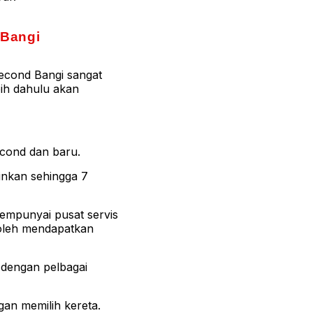
 Bangi
Recond Bangi sangat
bih dahulu akan
econd dan baru.
inkan sehingga 7
mempunyai pusat servis
boleh mendapatkan
 dengan pelbagai
an memilih kereta.