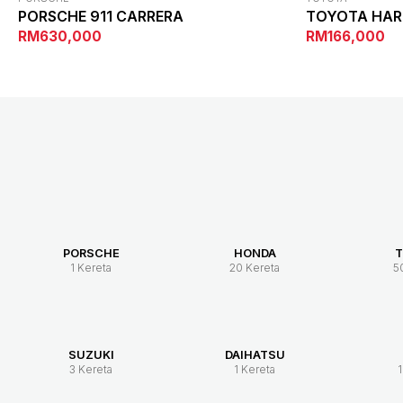
PORSCHE 911 CARRERA
TOYOTA HARR
RM630,000
RM166,000
PORSCHE
HONDA
T
1 Kereta
20 Kereta
5
SUZUKI
DAIHATSU
3 Kereta
1 Kereta
1