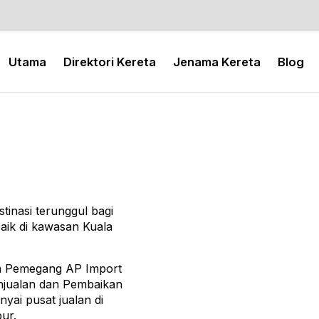
Utama
Direktori Kereta
Jenama Kereta
Blog
inasi terunggul bagi
rbaik di kawasan Kuala
ga Pemegang AP Import
njualan dan Pembaikan
yai pusat jualan di
ur.